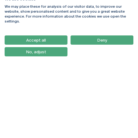
We may place these for analysis of our visitor data, to improve our
Rua Diogo Botelho 1327
Campus Online
website, show personalised content and to give you a great website
4169-005 Porto
Webmail
experience. For more information about the cookies we use open the
+351 226 196 240
Intranet
settings.
Email:
artes@ucp.pt
Serviços
Como Chegar
Accept all
Deny
Newsletter
No, adjust
© 2026
Braga
Universidade Católica
Lisboa
Portuguesa
Porto
Viseu
Política de Privacidade
Termos & Condições
Direitos do Titular dos
Dados