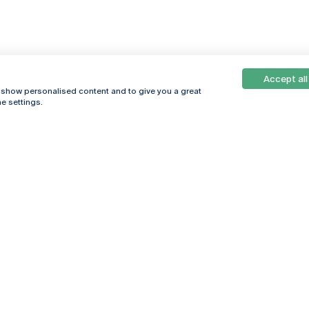
Accept all
, show personalised content and to give you a great
e settings.
Online
© 2026
Universidade
Católica
s
Portuguesa
hegar
Política de
ter
Privacidade
Termos &
Condições
Direitos do Titular
dos Dados
Entidades Financiadoras