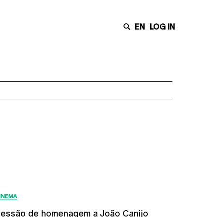
EN
LOG IN
Últimas Notícias
INEMA
essão de homenagem a João Canijo