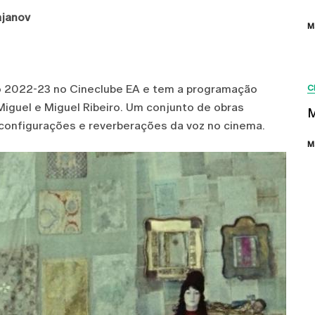
ajanov
M
vo 2022-23 no Cineclube EA e tem a programação
C
iguel e Miguel Ribeiro. Um conjunto de obras
M
, configurações e reverberações da voz no cinema.
M