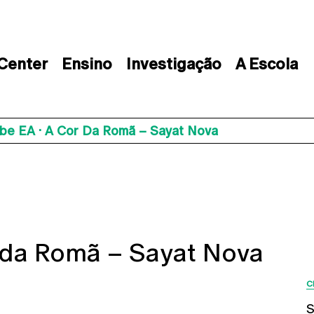
 Center
Ensino
Investigação
A Escola
ube EA · A Cor Da Romã – Sayat Nova
r da Romã – Sayat Nova
C
ow map
S