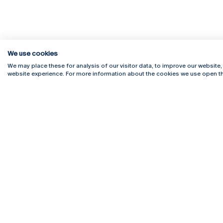
We use cookies
We may place these for analysis of our visitor data, to improve our website
website experience. For more information about the cookies we use open th
Rua Diogo Botelho 1327
Campus 
4169-005 Porto
Webmail
+351 226 196 240
Intranet
Email:
artes@ucp.pt
Serviço
Como C
Newslet