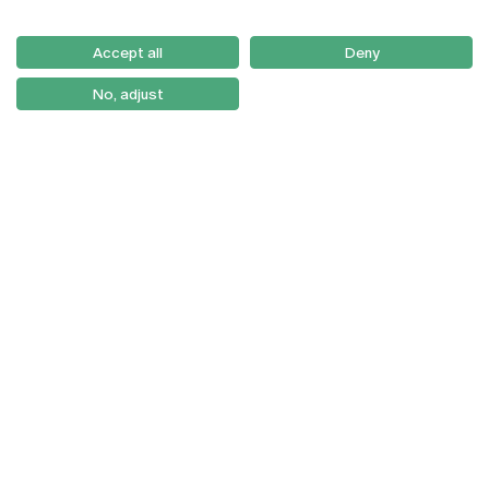
Email:
artes@ucp.pt
Serviços
Como Chegar
Accept all
Deny
Newsletter
No, adjust
© 2026
Braga
Universidade Católica
Lisboa
Portuguesa
Porto
Viseu
Política de Privacidade
Termos & Condições
Direitos do Titular dos
Dados
Entidades Financiadoras