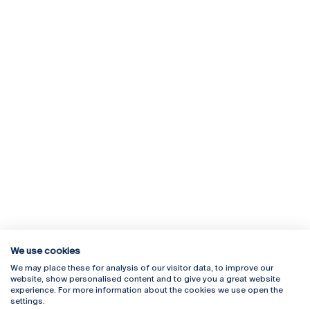
We use cookies
We may place these for analysis of our visitor data, to improve our
Rua Diogo Botelho 1327
Campus Online
website, show personalised content and to give you a great website
4169-005 Porto
Webmail
experience. For more information about the cookies we use open the
+351 226 196 240
Intranet
settings.