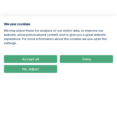
We use cookies
We may place these for analysis of our visitor data, to improve our
Rua Diogo Botelho 1327
Campus Online
website, show personalised content and to give you a great website
4169-005 Porto
Webmail
experience. For more information about the cookies we use open the
+351 226 196 240
Intranet
settings.
Email:
artes@ucp.pt
Serviços
Como Chegar
Accept all
Deny
Newsletter
No, adjust
© 2026
Braga
Universidade Católica
Lisboa
Portuguesa
Porto
Viseu
Política de Privacidade
Termos & Condições
Direitos do Titular dos