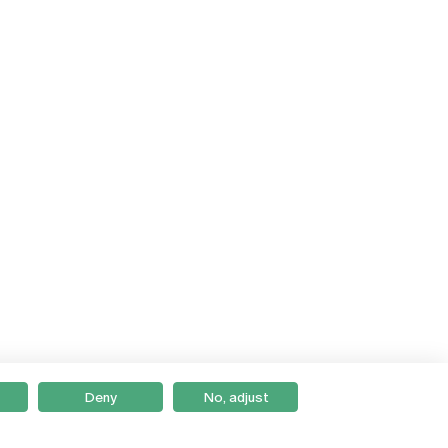
Deny
No, adjust
Braga