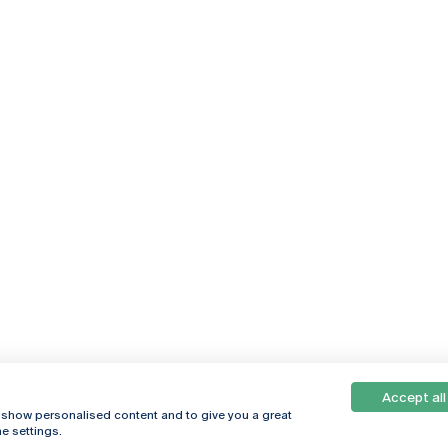
Accept all
, show personalised content and to give you a great
e settings.
Online
© 2026