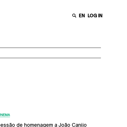
EN
LOG IN
Últimas Notícias
INEMA
essão de homenagem a João Canijo