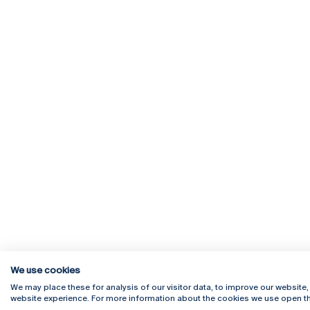
We use cookies
We may place these for analysis of our visitor data, to improve our website
website experience. For more information about the cookies we use open th
Rua Diogo Botelho 1327
Campus 