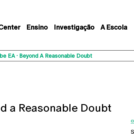
 Center
Ensino
Investigação
A Escola
ube EA · Beyond A Reasonable Doubt
nd a Reasonable Doubt
C
ow map
S