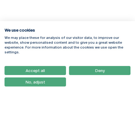
We use cookies
We may place these for analysis of our visitor data, to improve our
Rua Diogo Botelho 1327
Campus Online
website, show personalised content and to give you a great website
4169-005 Porto
Webmail
experience. For more information about the cookies we use open the
+351 226 196 240
Intranet
settings.
Email:
artes@ucp.pt
Serviços
Como Chegar
Accept all
Deny
Newsletter
No, adjust
© 2026
Braga
Universidade Católica
Lisboa
Portuguesa
Porto
Viseu
Política de Privacidade
Termos & Condições
Direitos do Titular dos