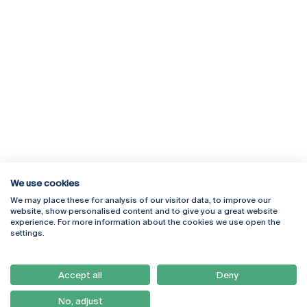
We use cookies
We may place these for analysis of our visitor data, to improve our
Rua Diogo Botelho 1327
Campus Online
website, show personalised content and to give you a great website
4169-005 Porto
Webmail
experience. For more information about the cookies we use open the
+351 226 196 240
Intranet
settings.
Email:
artes@ucp.pt
Serviços
Como Chegar
Accept all
Deny
Newsletter
No, adjust