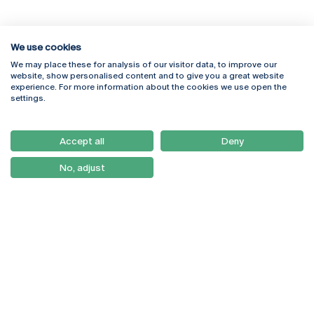
We use cookies
We may place these for analysis of our visitor data, to improve our
Rua Diogo Botelho 1327
Campus Online
website, show personalised content and to give you a great website
4169-005 Porto
Webmail
experience. For more information about the cookies we use open the
+351 226 196 240
Intranet
settings.
Email:
artes@ucp.pt
Serviços
Como Chegar
Accept all
Deny
Newsletter
No, adjust
© 2026
Braga
Universidade Católica
Lisboa
Portuguesa
Porto
Viseu
Política de Privacidade
Termos & Condições
Direitos do Titular dos
Dados