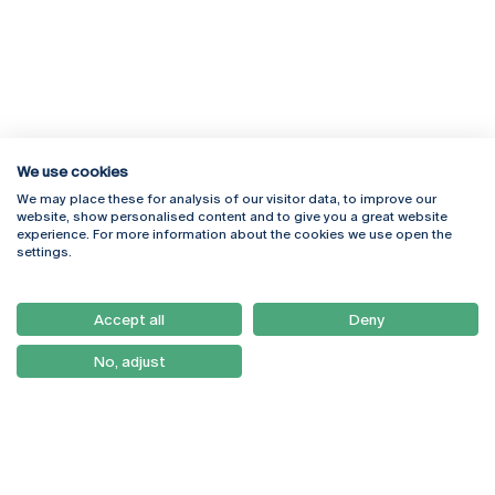
We use cookies
We may place these for analysis of our visitor data, to improve our
Rua Diogo Botelho 1327
Campus Online
website, show personalised content and to give you a great website
4169-005 Porto
Webmail
experience. For more information about the cookies we use open the
+351 226 196 240
Intranet
settings.
Email:
artes@ucp.pt
Serviços
Como Chegar
Accept all
Deny
Newsletter
No, adjust
© 2026
Braga
Universidade Católica
Lisboa
Portuguesa
Porto
Viseu