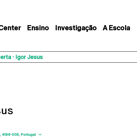
 Center
Ensino
Investigação
A Escola
erta · Igor Jesus
sus
Show map
4169-005
Portugal