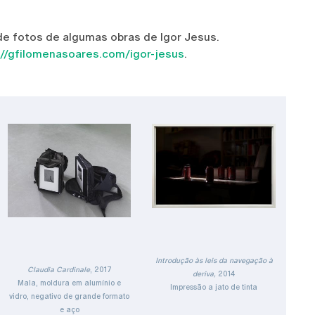
e fotos de algumas obras de Igor Jesus.
://gfilomenasoares.com/igor-jesus
.
Introdução às leis da navegação à
Claudia Cardinale
, 2017
deriva,
2014
Mala, moldura em alumínio e
Impressão a jato de tinta
vidro, negativo de grande formato
e aço