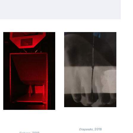
Diapasão
, 2018
Cabeça
, 2019