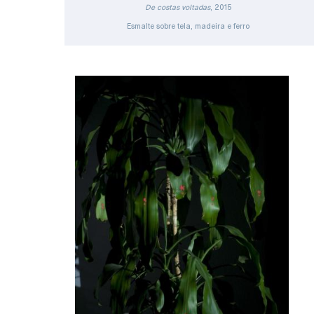
De costas voltadas
, 2015
Esmalte sobre tela, madeira e ferro