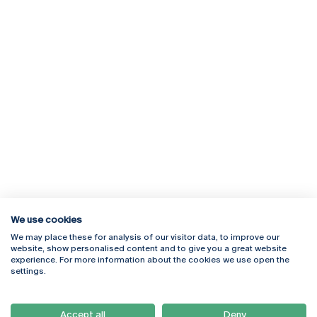
We use cookies
We may place these for analysis of our visitor data, to improve our
Rua Diogo Botelho 1327
Campus Online
website, show personalised content and to give you a great website
4169-005 Porto
Webmail
experience. For more information about the cookies we use open the
+351 226 196 240
Intranet
settings.
Email:
artes@ucp.pt
Serviços
Como Chegar
Accept all
Deny