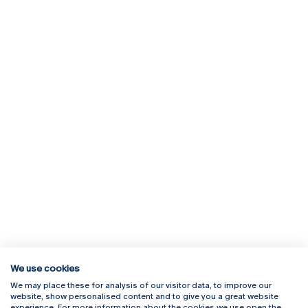
We use cookies
We may place these for analysis of our visitor data, to improve our
Rua Diogo Botelho 1327
Campus Online
website, show personalised content and to give you a great website
4169-005 Porto
Webmail
experience. For more information about the cookies we use open the