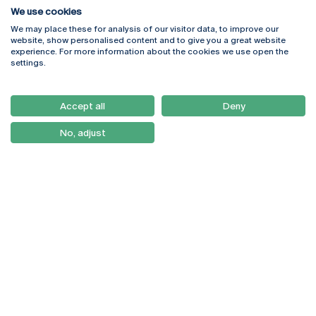
We use cookies
We may place these for analysis of our visitor data, to improve our
Rua Diogo Botelho 1327
Campus Online
website, show personalised content and to give you a great website
4169-005 Porto
Webmail
experience. For more information about the cookies we use open the
+351 226 196 240
Intranet
settings.
Email:
artes@ucp.pt
Serviços
Como Chegar
Accept all
Deny
Newsletter
No, adjust
© 2026
Braga
Universidade Católica
Lisboa
Portuguesa
Porto
Viseu
Política de Privacidade
Termos & Condições
Direitos do Titular dos
Dados