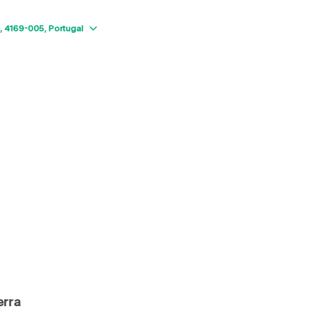
Show map
4169-005
Portugal
erra