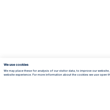
We use cookies
We may place these for analysis of our visitor data, to improve our website
website experience. For more information about the cookies we use open th
Rua Diogo Botelho 1327
Campus 
4169-005 Porto
Webmail
+351 226 196 240
Intranet
Email:
artes@ucp.pt
Serviço
Como C
Newslet