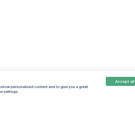
Accept all
, show personalised content and to give you a great
e settings.
Online
© 2026
Universidade
Católica
s
Portuguesa
hegar
Política de
ter
Privacidade
Termos &