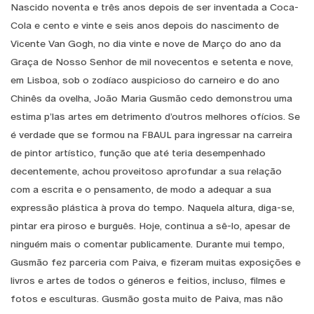
Nascido noventa e três anos depois de ser inventada a Coca-
Cola e cento e vinte e seis anos depois do nascimento de
Vicente Van Gogh, no dia vinte e nove de Março do ano da
Graça de Nosso Senhor de mil novecentos e setenta e nove,
em Lisboa, sob o zodíaco auspicioso do carneiro e do ano
Chinês da ovelha, João Maria Gusmão cedo demonstrou uma
estima p’las artes em detrimento d’outros melhores ofícios. Se
é verdade que se formou na FBAUL para ingressar na carreira
de pintor artístico, função que até teria desempenhado
decentemente, achou proveitoso aprofundar a sua relação
com a escrita e o pensamento, de modo a adequar a sua
expressão plástica à prova do tempo. Naquela altura, diga-se,
pintar era piroso e burguês. Hoje, continua a sê-lo, apesar de
ninguém mais o comentar publicamente. Durante mui tempo,
Gusmão fez parceria com Paiva, e fizeram muitas exposições e
livros e artes de todos o géneros e feitios, incluso, filmes e
fotos e esculturas. Gusmão gosta muito de Paiva, mas não