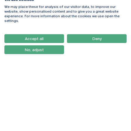
We may place these for analysis of our visitor data, to improve our
Rua Diogo Botelho 1327
Campus Online
website, show personalised content and to give you a great website
4169-005 Porto
Webmail
experience. For more information about the cookies we use open the
+351 226 196 240
Intranet
settings.
Email:
artes@ucp.pt
Serviços
Como Chegar
Accept all
Deny
Newsletter
No, adjust
© 2026
Braga
Universidade Católica
Lisboa
Portuguesa
Porto
Viseu
Política de Privacidade
Termos & Condições
Direitos do Titular dos
Dados