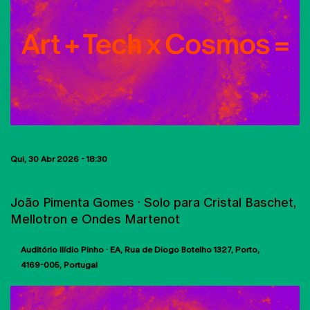
Qui, 30 Abr 2026 - 18:30
AULAS ABERTAS
João Pimenta Gomes · Solo para Cristal Baschet,
Mellotron e Ondes Martenot
Auditório Ilídio Pinho · EA
Rua de Diogo Botelho 1327
Porto
4169-005
Portugal