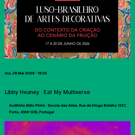
Qui, 28 Mai 2026 - 18:30
AULAS ABERTAS
Libby Heaney · Eat My Multiverse
Auditório Ilídio Pinho · Escola das Artes
Rua de Diogo Botelho 1327
Porto
4169-005
Portugal