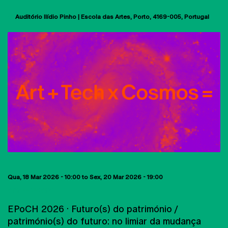
Auditório Ilídio Pinho | Escola das Artes
Porto
4169-005
Portugal
Qua, 18 Mar 2026 - 10:00
to
Sex, 20 Mar 2026 - 19:00
CONFERÊNCIAS
EPoCH 2026 · Futuro(s) do património /
património(s) do futuro: no limiar da mudança