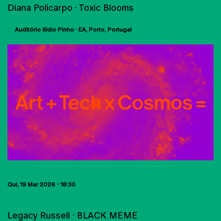
Diana Policarpo · Toxic Blooms
Auditório Ilídio Pinho · EA
Porto
Portugal
Qui, 19 Mar 2026 - 18:30
AULAS ABERTAS
Legacy Russell · BLACK MEME