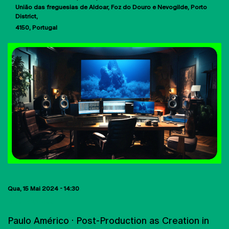
União das freguesias de Aldoar, Foz do Douro e Nevogilde, Porto
District
4150
Portugal
Qua, 15 Mai 2024 - 14:30
MASTERCLASS
Paulo Américo · Post-Production as Creation in