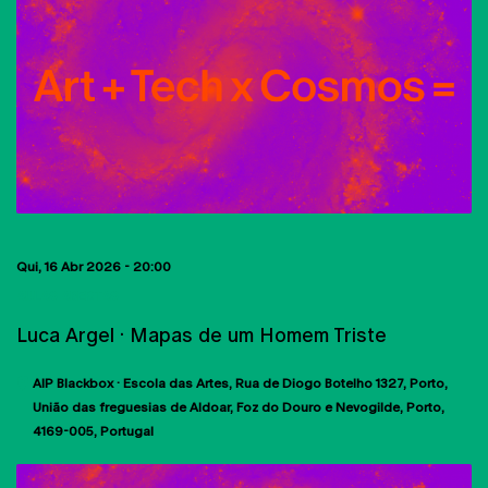
Qui, 16 Abr 2026 - 20:00
AULAS ABERTAS
Luca Argel · Mapas de um Homem Triste
AIP Blackbox · Escola das Artes
Rua de Diogo Botelho 1327
Porto
União das freguesias de Aldoar, Foz do Douro e Nevogilde, Porto
4169-005
Portugal