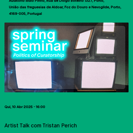
Auditório Ilídio Pinho
Rua de Diogo Botelho 1327
Porto
União das freguesias de Aldoar, Foz do Douro e Nevogilde, Porto
4169-005
Portugal
Qui, 10 Abr 2025 - 16:00
CITAR
Artist Talk com Tristan Perich