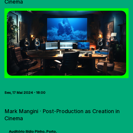
Cinema
Sex, 17 Mai 2024 - 18:00
MASTERCLASS
Mark Mangini · Post-Production as Creation in
Cinema
Auditório Ilídio Pinho
Porto