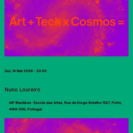
Qui, 14 Mai 2026 - 20:00
AULAS ABERTAS
Nuno Loureiro
AIP Blackbox · Escola das Artes
Rua de Diogo Botelho 1327
Porto
4169-005
Portugal