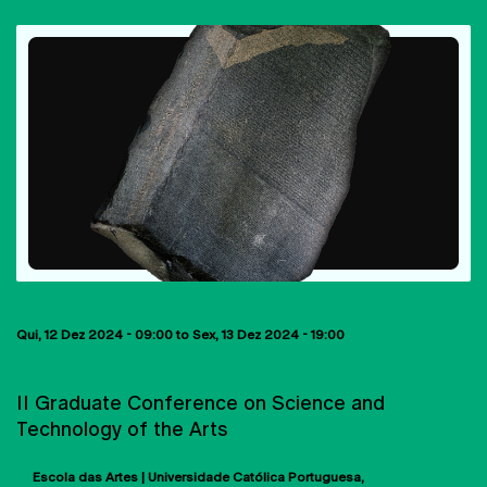
Qui, 12 Dez 2024 - 09:00
to
Sex, 13 Dez 2024 - 19:00
CONFERÊNCIAS
II Graduate Conference on Science and
Technology of the Arts
Escola das Artes | Universidade Católica Portuguesa