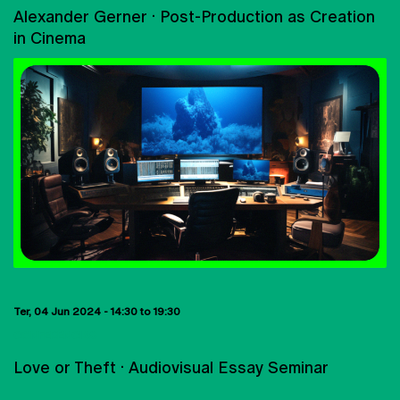
Alexander Gerner · Post-Production as Creation
in Cinema
Ter, 04 Jun 2024 -
14:30
to
19:30
CONFERÊNCIAS
Love or Theft · Audiovisual Essay Seminar