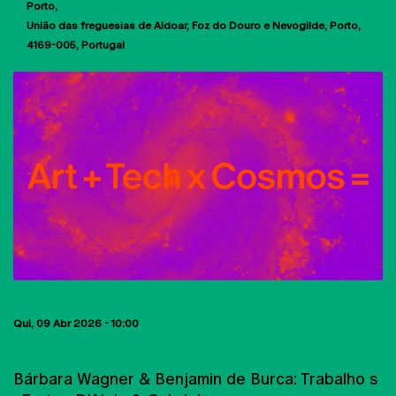
Porto
União das freguesias de Aldoar, Foz do Douro e Nevogilde, Porto
4169-005
Portugal
Qui, 09 Abr 2026 - 10:00
PUBLICAÇÕES
Bárbara Wagner & Benjamin de Burca: Trabalho s