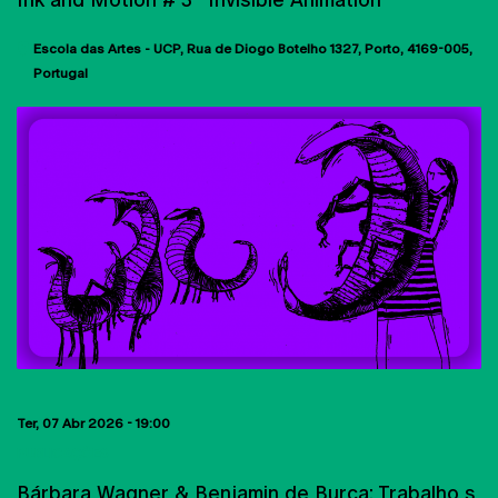
Escola das Artes - UCP
Rua de Diogo Botelho 1327
Porto
4169-005
Portugal
Ter, 07 Abr 2026 - 19:00
PUBLICAÇÕES
Bárbara Wagner & Benjamin de Burca: Trabalho s