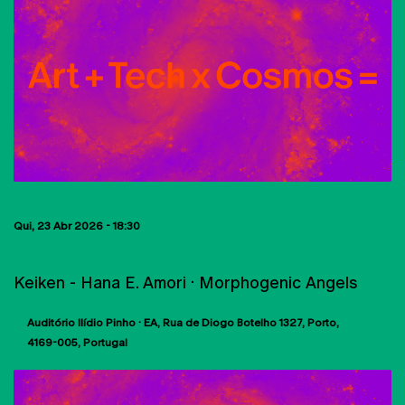
Qui, 23 Abr 2026 - 18:30
AULAS ABERTAS
Keiken - Hana E. Amori · Morphogenic Angels
Auditório Ilídio Pinho · EA
Rua de Diogo Botelho 1327
Porto
4169-005
Portugal