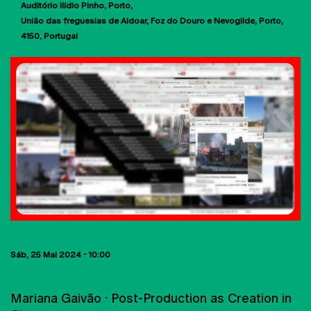
Auditório Ilídio Pinho
Porto
União das freguesias de Aldoar, Foz do Douro e Nevogilde, Porto
4150
Portugal
Sáb, 25 Mai 2024 - 10:00
MASTERCLASS
Mariana Gaivão · Post-Production as Creation in