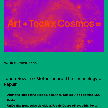
Qui, 16 Abr 2026 - 18:30
AULAS ABERTAS
Tabita Rezaire · Motherboard: The Technology of
Repair
Auditório Ilídio Pinho | Escola das Artes
Rua de Diogo Botelho 1327
Porto
União das freguesias de Aldoar, Foz do Douro e Nevogilde, Porto