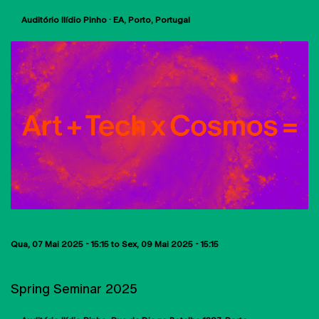
Auditório Ilídio Pinho · EA
Porto
Portugal
Qua, 07 Mai 2025 - 15:15
to
Sex, 09 Mai 2025 - 15:15
ART CENTER
Spring Seminar 2025