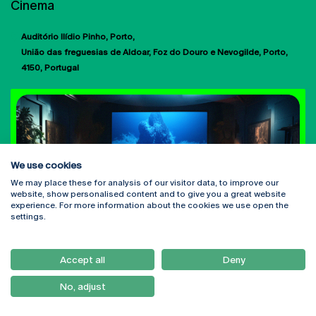
Cinema
Auditório Ilídio Pinho
Porto
União das freguesias de Aldoar, Foz do Douro e Nevogilde, Porto
4150
Portugal
We use cookies
We may place these for analysis of our visitor data, to improve our
website, show personalised content and to give you a great website
experience. For more information about the cookies we use open the
settings.
Accept all
Deny
No, adjust
Qua, 08 Mai 2024 - 09:30
to
Sex, 10 Mai 2024 - 18:00
CONFERÊNCIAS