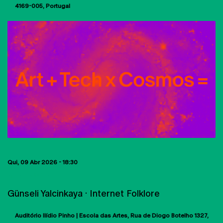
4169-005
Portugal
Qui, 09 Abr 2026 - 18:30
AULAS ABERTAS
Günseli Yalcinkaya · Internet Folklore
Auditório Ilídio Pinho | Escola das Artes
Rua de Diogo Botelho 1327