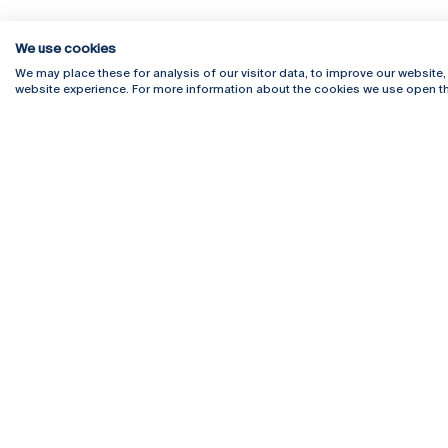
We use cookies
We may place these for analysis of our visitor data, to improve our website
website experience. For more information about the cookies we use open th
Rua Diogo Botelho 1327
Campus 
4169-005 Porto
Webmail
+351 226 196 240
Intranet
Email:
artes@ucp.pt
Serviço
Como C
Newslet