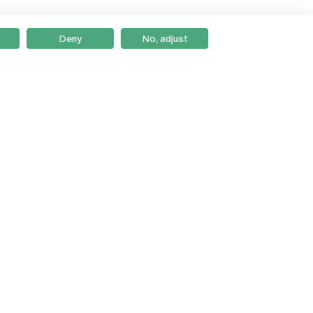
Deny
No, adjust
Braga
Lisboa
Porto
Viseu