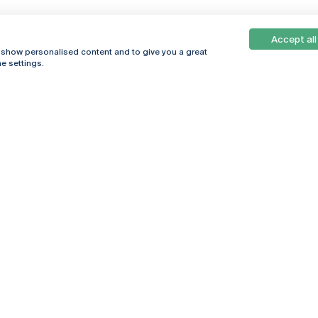
Accept all
, show personalised content and to give you a great
e settings.
Online
© 2026
Universidade
Católica
s
Portuguesa
hegar
Política de
ter
Privacidade
Termos &
Condições
Direitos do Titular
dos Dados
Entidades Financiadoras