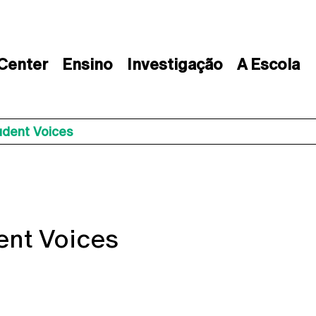
 Center
Ensino
Investigação
A Escola
udent Voices
ent Voices