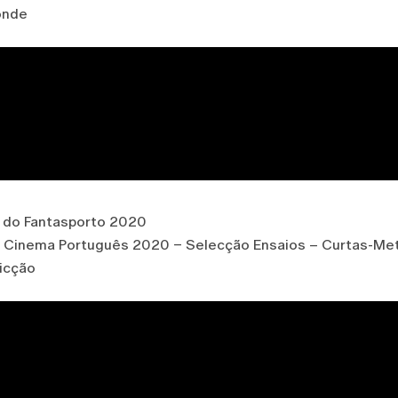
onde
l do Fantasporto 2020
de Cinema Português 2020 – Selecção Ensaios – Curtas-Me
Ficção