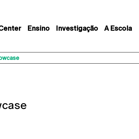
 Center
Ensino
Investigação
A Escola
howcase
wcase