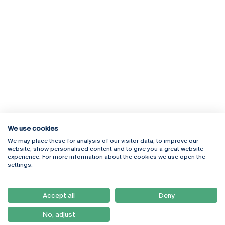
We use cookies
We may place these for analysis of our visitor data, to improve our
Rua Diogo Botelho 1327
Campus Online
website, show personalised content and to give you a great website
4169-005 Porto
Webmail
experience. For more information about the cookies we use open the
+351 226 196 240
Intranet
settings.
Email:
artes@ucp.pt
Serviços
Como Chegar
Accept all
Deny
Newsletter
No, adjust