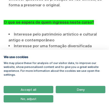
forma a preservar o original.
O que se espera de quem ingressa neste curso?
Interesse pelo património artístico e cultural
antigo e contemporâneo
Interesse por uma formação diversificada
teórico-prática
We use cookies
Espírito curioso e aberto à investigação e gosto
pela resolução de problemas
We may place these for analysis of our visitor data, to improve our
website, show personalised content and to give you a great website
Vontade de trabalhar em equipa com
experience. For more information about the cookies we use open the
profissionais da mesma área e de outras áreas do
settings.
conhecimento
Gosto pelo trabalho em diferentes contextos:
Accept all
Deny
oficinas, trabalho in situ, laboratórios
Destreza manual, acuidade visual e coordenação
No, adjust
motora