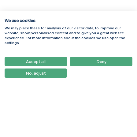
We use cookies
We may place these for analysis of our visitor data, to improve our
Rua Diogo Botelho 1327
Campus Online
website, show personalised content and to give you a great website
4169-005 Porto
Webmail
experience. For more information about the cookies we use open the
+351 226 196 240
Intranet
settings.
Email:
artes@ucp.pt
Serviços
Como Chegar
Accept all
Deny
Newsletter
No, adjust
© 2026
Braga
Universidade Católica
Lisboa
Portuguesa
Porto
Viseu
Política de Privacidade
Termos & Condições
Direitos do Titular dos
Dados