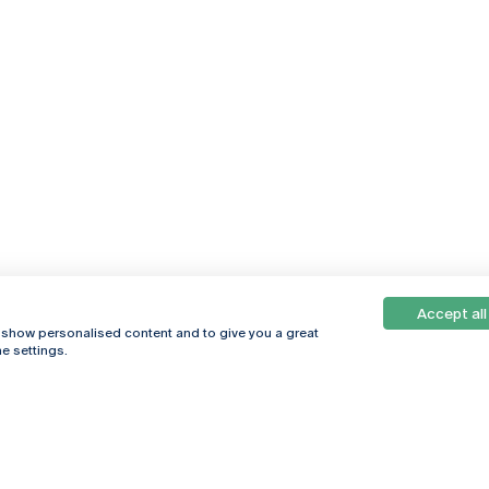
Accept all
, show personalised content and to give you a great
e settings.
Online
© 2026
Universidade
Católica
s
Portuguesa
hegar
Política de
ter
Privacidade