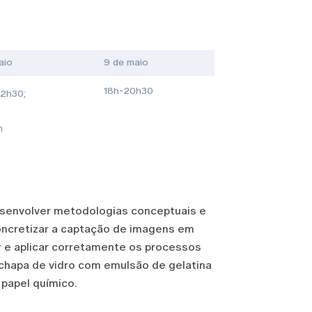
aio
9 de maio
18h-20h30
12h30;
h
esenvolver metodologias conceptuais e
Concretizar a captação de imagens em
e aplicar cor
retamente os processos
hapa de vidro com emulsão de gelatina
 papel químico.