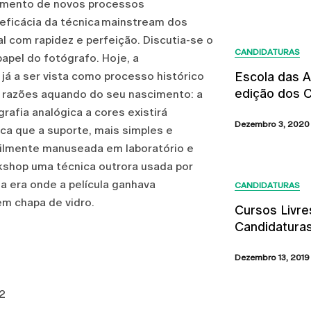
Últimas N
imento de novos processos
eficácia da técnica mainstrea
m dos
l com rapidez e perfeição. Discutia-se o
CANDIDATURAS
papel do fotógrafo. Hoje, a
já a ser vista como processo histórico
Escola das A
edição dos C
s razões aquando do seu nascimento: a
grafia analógica a cores existirá
Dezembro 3, 2020
ica que a suporte, mais simples e
acilmente manuseada em laboratório e
kshop uma técnica outrora usada por
 era onde a película ganhava
CANDIDATURAS
em chapa de vidro.
Cursos Livre
Candidatura
Dezembro 13, 2019
22