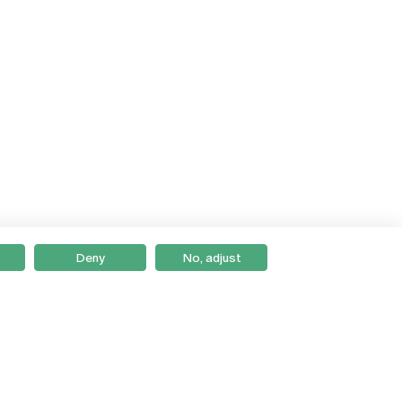
Deny
No, adjust
Braga
Lisboa
Porto
Viseu