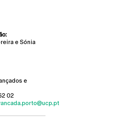
ormações
ão:
reira e Sónia
ançados e
 62 02
ancada.porto@ucp.pt