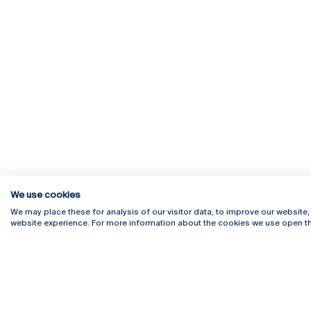
We use cookies
We may place these for analysis of our visitor data, to improve our website
website experience. For more information about the cookies we use open th
Rua Diogo Botelho 1327
Campus 
4169-005 Porto
Webmail
+351 226 196 240
Intranet
Email:
artes@ucp.pt
Serviço
Como C
Newslet