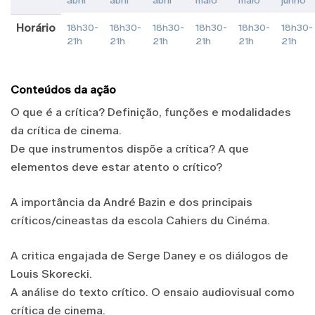
abril
abril
abril
maio
maio
junho
Horário
18h30-
18h30-
18h30-
18h30-
18h30-
18h30-
21h
21h
21h
21h
21h
21h
Conteúdos da ação
O que é a crítica? Definição, funções e modalidades
da crítica de cinema.
De que instrumentos dispõe a crítica? A que
elementos deve estar atento o crítico?
A importância da André Bazin e dos principais
críticos/cineastas da escola Cahiers du Cinéma.
A critica engajada de Serge Daney e os diálogos de
Louis Skorecki.
A análise do texto crítico. O ensaio audiovisual como
crítica de cinema.