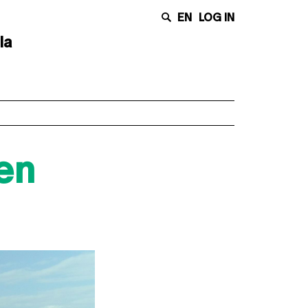
EN
LOG IN
la
en