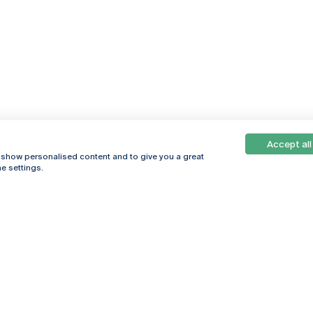
Accept all
, show personalised content and to give you a great
e settings.
Online
© 2026
Universidade
Católica
s
Portuguesa
hegar
Política de
ter
Privacidade
Termos &
Condições
Direitos do Titular
dos Dados