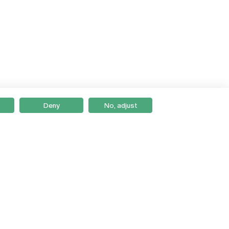
Deny
No, adjust
Braga
Lisboa
Porto
Viseu