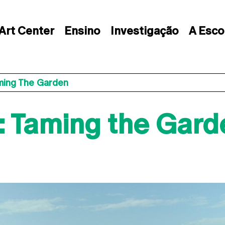
Art Center
Ensino
Investigação
A Esco
ming The Garden
: Taming the Gard