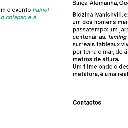
Suíça, Alemanha, Geó
om o evento
Painel-
Bidzina Ivanishvili,
 o colapso e a
um dos homens mais
passatempo: um jar
centenárias.
Taming
surreais tableaux vi
por terra e mar, de
metros de altura.
Um filme onde o de
metáfora, é uma rea
Contactos