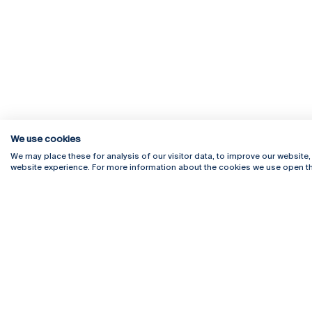
We use cookies
We may place these for analysis of our visitor data, to improve our website
website experience. For more information about the cookies we use open th
Rua Diogo Botelho 1327
Campus 
4169-005 Porto
Webmail
+351 226 196 240
Intranet
Email:
artes@ucp.pt
Serviço
Como C
Newslet