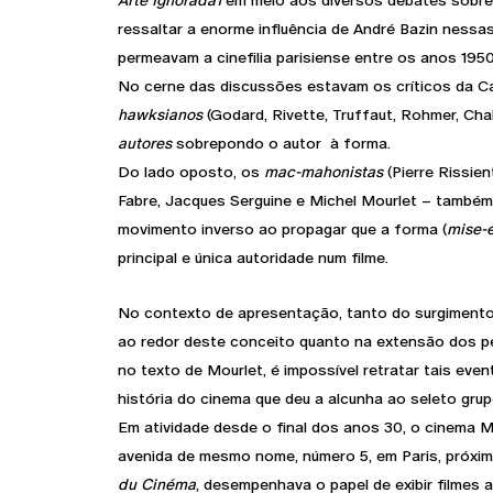
Arte Ignorada1
em meio aos diversos debates sobr
ressaltar a enorme influência de André Bazin nessa
permeavam a cinefilia parisiense entre os anos 1950
No cerne das discussões estavam os críticos da C
hawksianos
(Godard, Rivette, Truffaut, Rohmer, Cha
autores
sobrepondo o autor à forma.
Do lado oposto, os
mac-mahonistas
(Pierre Rissien
Fabre, Jacques Serguine e Michel Mourlet – também
movimento inverso ao propagar que a forma (
mise-
principal e única autoridade num filme.
No contexto de apresentação, tanto do surgiment
ao redor deste conceito quanto na extensão dos 
no texto de Mourlet, é impossível retratar tais eve
história do cinema que deu a alcunha ao seleto grupo
Em atividade desde o final dos anos 30, o cinema 
avenida de mesmo nome, número 5, em Paris, próxim
du Cinéma
, desempenhava o papel de exibir filmes