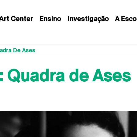
Art Center
Ensino
Investigação
A Esco
uadra De Ases
: Quadra de Ases