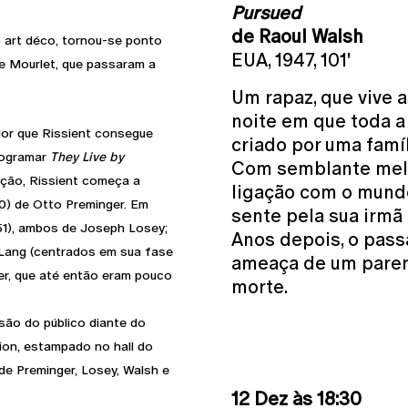
Pursued
de Raoul Walsh
o art déco, tornou-se ponto
EUA, 1947, 101'
 e Mourlet, que passaram a
Um rapaz, que vive
noite em que toda a 
dor que Rissient consegue
criado por uma famíl
programar
They Live by
Com semblante mela
ição, Rissient começa a
ligação com o mundo
0) de Otto Preminger. Em
sente pela sua irmã 
51), ambos de Joseph Losey;
Anos depois, o pass
 Lang (centrados em sua fase
ameaça de um paren
er, que até então eram pouco
morte.
são do público diante do
lion, estampado no hall do
de Preminger, Losey, Walsh e
12 Dez às 18:30