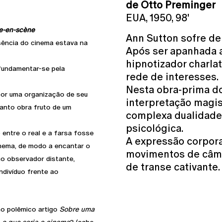
de Otto Preminger
EUA, 1950, 98'
se-en-scène
Ann Sutton sofre de
ssência do cinema estava na
Após ser apanhada a
hipnotizador charla
 fundamentar-se pela
rede de interesses.
Nesta obra-prima do
or uma organização de seu
interpretação magis
uanto obra fruto de um
complexa dualidade
psicológica.
o entre o real e a farsa fosse
A expressão corpor
inema, de modo a encantar o
movimentos de câma
o observador distante,
de transe cativante.
divíduo frente ao
no polêmico artigo
Sobre uma