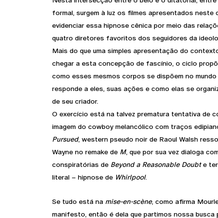
Nesta intersecção entre o belo e o ditatorial, entre 
formal, surgem à luz os filmes apresentados neste c
evidenciar essa hipnose cênica por meio das relaçõ
quatro diretores favoritos dos seguidores da ideo
Mais do que uma simples apresentação do contexto
chegar a esta concepção de fascínio, o ciclo propõ
como esses mesmos corpos se dispõem no mundo 
responde a eles, suas ações e como elas se organ
de seu criador.
O exercício está na talvez prematura tentativa de 
imagem do cowboy melancólico com traços edipia
Pursued
, western pseudo noir de Raoul Walsh ress
Wayne no remake de
M
, que por sua vez dialoga co
conspiratórias de
Beyond a Reasonable Doubt
e te
literal – hipnose de
Whirlpool
.
Se tudo está na
mise-en-scène
, como afirma Mour
manifesto, então é dela que partimos nossa busca