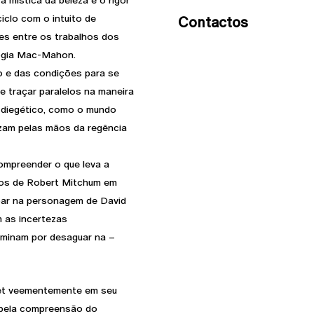
a mística da beleza e o rigor
iclo com o intuito de
Contactos
es entre os trabalhos dos
logia Mac-Mahon.
 e das condições para se
e traçar paralelos na maneira
diegético, como o mundo
izam pelas mãos da regência
compreender o que leva a
nos de Robert Mitchum em
oar na personagem de David
m as incertezas
rminam por desaguar na –
let veementemente em seu
 pela compreensão do