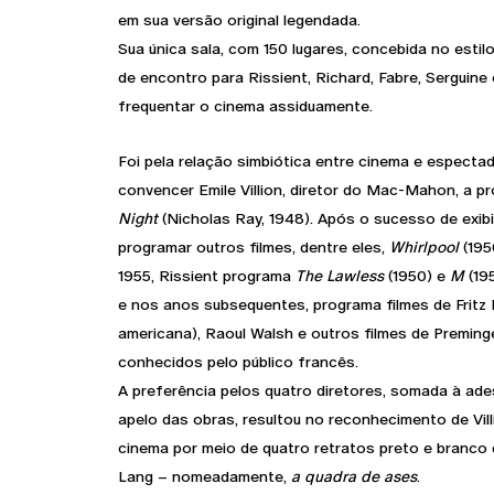
em sua versão original legendada.
Sua única sala, com 150 lugares, concebida no estil
de encontro para Rissient, Richard, Fabre, Serguine
frequentar o cinema assiduamente.
Foi pela relação simbiótica entre cinema e especta
convencer Emile Villion, diretor do Mac-Mahon, a 
Night
(Nicholas Ray, 1948). Após o sucesso de exib
programar outros filmes, dentre eles,
Whirlpool
(195
1955, Rissient programa
The Lawless
(1950) e
M
(19
e nos anos subsequentes, programa filmes de Fritz
americana), Raoul Walsh e outros filmes de Preming
conhecidos pelo público francês.
A preferência pelos quatro diretores, somada à ade
apelo das obras, resultou no reconhecimento de Vil
cinema por meio de quatro retratos preto e branco 
Lang – nomeadamente,
a quadra de ases
.