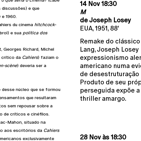
e
o que seria o cinema
? (cabe
14 Nov 18:30
s discussões) e que
M
 e 1960.
de Joseph Losey
ahiers du cinema
hitchcock-
EUA, 1951, 88'
brol) e sua
política dos
Remake do clássico f
Lang, Joseph Losey 
t, Georges Richard, Michel
expressionismo ale
 crítico da
Cahiers
) faziam o
americano numa evid
en-scène
) deveria ser a
de desestruturação 
Produto de seu pró
perseguida expõe a
o desse núcleo que se formou
thriller amargo.
pensamentos que resultaram
ntos sem repousar sobre a
 de críticos e cinéfilos.
Mac-Mahon, situado na
o aos escritórios da
Cahiers
28 Nov às 18:30
 americanos exclusivamente