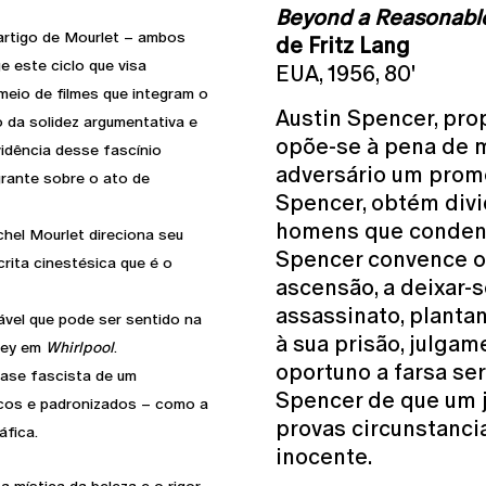
Beyond a Reasonabl
artigo de Mourlet – ambos
de Fritz Lang
 este ciclo que visa
EUA, 1956, 80'
meio de filmes que integram o
Austin Spencer, prop
a solidez argumentativa e
opõe-se à pena de m
idência desse fascínio
adversário um promo
rante sobre o ato de
Spencer, obtém divi
homens que condena
hel Mourlet direciona seu
Spencer convence o 
rita cinestésica que é o
ascensão, a deixar-
assassinato, planta
ável que pode ser sentido na
à sua prisão, julg
rney em
Whirlpool
.
oportuno a farsa se
ase fascista de um
Spencer de que um
cos e padronizados – como a
provas circunstanci
áfica.
inocente.