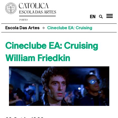
EN
Escola Das Artes
Cineclube EA: Cruising
Cineclube EA: Cruising
William Friedkin