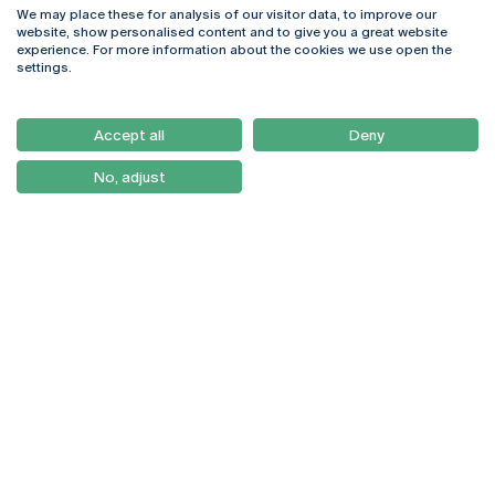
We may place these for analysis of our visitor data, to improve our
Rua Diogo Botelho 1327
Campus Online
website, show personalised content and to give you a great website
4169-005 Porto
Webmail
experience. For more information about the cookies we use open the
+351 226 196 240
Intranet
settings.
Email:
artes@ucp.pt
Serviços
Como Chegar
Accept all
Deny
Newsletter
No, adjust
© 2026
Braga
Universidade Católica
Lisboa
Portuguesa
Porto
Viseu
Política de Privacidade
Termos & Condições
Direitos do Titular dos
Dados