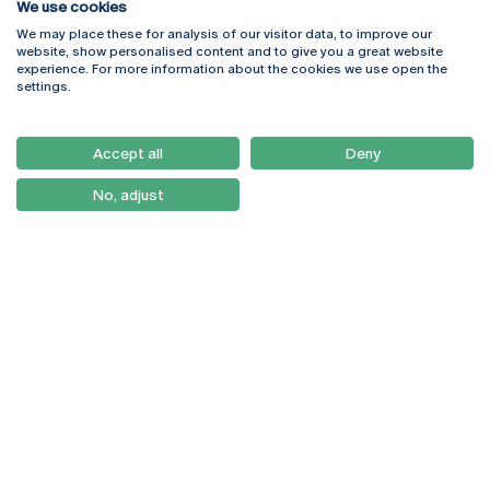
We use cookies
We may place these for analysis of our visitor data, to improve our
Rua Diogo Botelho 1327
Campus Online
website, show personalised content and to give you a great website
4169-005 Porto
Webmail
experience. For more information about the cookies we use open the
+351 226 196 240
Intranet
settings.
Email:
artes@ucp.pt
Serviços
Como Chegar
Accept all
Deny
Newsletter
No, adjust
© 2026
Braga
Universidade Católica
Lisboa
Portuguesa
Porto
Viseu
Política de Privacidade
Termos & Condições
Direitos do Titular dos
Dados