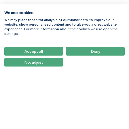
We use cookies
We may place these for analysis of our visitor data, to improve our
Rua Diogo Botelho 1327
Campus Online
website, show personalised content and to give you a great website
4169-005 Porto
Webmail
experience. For more information about the cookies we use open the
+351 226 196 240
Intranet
settings.
Email:
artes@ucp.pt
Serviços
Como Chegar
Accept all
Deny
Newsletter
No, adjust
© 2026
Braga
Universidade Católica
Lisboa
Portuguesa
Porto
Viseu
Política de Privacidade
Termos & Condições
Direitos do Titular dos
Dados