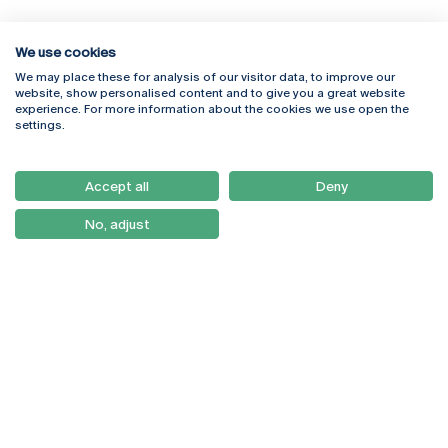
We use cookies
We may place these for analysis of our visitor data, to improve our
Rua Diogo Botelho 1327
Campus Online
website, show personalised content and to give you a great website
4169-005 Porto
Webmail
experience. For more information about the cookies we use open the
+351 226 196 240
Intranet
settings.
Email:
artes@ucp.pt
Serviços
Como Chegar
Accept all
Deny
Newsletter
No, adjust
© 2026
Braga
Universidade Católica
Lisboa
Portuguesa
Porto
Viseu
Política de Privacidade
Termos & Condições
Direitos do Titular dos
Dados