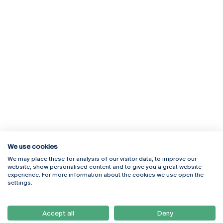
We use cookies
We may place these for analysis of our visitor data, to improve our
Rua Diogo Botelho 1327
Campus Online
website, show personalised content and to give you a great website
4169-005 Porto
Webmail
experience. For more information about the cookies we use open the
+351 226 196 240
Intranet
settings.
Email:
artes@ucp.pt
Serviços
Como Chegar
Accept all
Deny
Newsletter