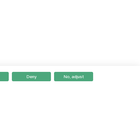
Deny
No, adjust
Braga
Lisboa
Porto
Viseu