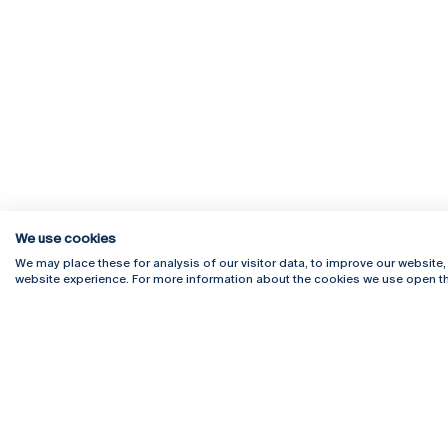
We use cookies
We may place these for analysis of our visitor data, to improve our website
website experience. For more information about the cookies we use open th
Rua Diogo Botelho 1327
Campus 
4169-005 Porto
Webmail
+351 226 196 240
Intranet
Email:
artes@ucp.pt
Serviço
Como C
Newslet