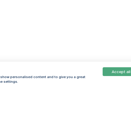
Accept all
, show personalised content and to give you a great
e settings.
Online
© 2026
Universidade
Católica
s
Portuguesa
hegar
Política de
ter
Privacidade
Termos &
Condições