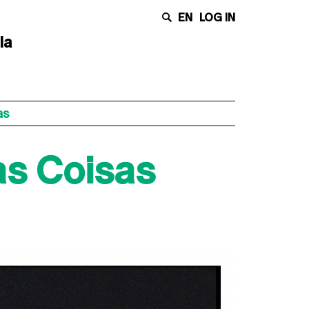
EN
LOG IN
la
as
as Coisas