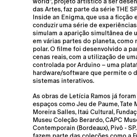
world”, projeto artístico a ser dese
das Artes, faz parte da série THE 
Inside an Enigma, que usa a ficção e
conduzir uma série de experiências
simulam a aparição simultânea de 
em várias partes do planeta, como 
polar. O filme foi desenvolvido a p
cenas reais, com a utilização de 
controlada por Arduino – uma plat
hardware/software que permite o 
sistemas interativos.
As obras de Letícia Ramos já foram
espaços como Jeu de Paume, Tate M
Moreira Salles, Itaú Cultural, Fund
Museu Coleção Berardo, CAPC Musé
Contemporain (Bordeaux), Pivô - SP
fazem parte das coleções como a F