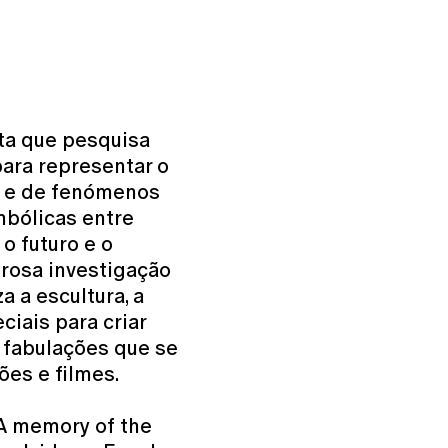
sta que pesquisa
ara representar o
s e de fenómenos
mbólicas entre
 o futuro e o
rosa investigação
a a escultura, a
iais para criar
e fabulações que se
ões e filmes.
 memory of the