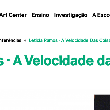
Art Center
Ensino
Investigação
A Esco
nferências
Letícia Ramos · A Velocidade Das Cois
 · A Velocidade d