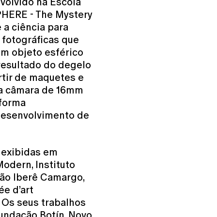
nvolvido na Escola
SPHERE - The Mystery
 a ciência para
 fotográficas que
um objeto esférico
resultado do degelo
artir de maquetes e
uma câmara de 16mm
aforma
desenvolvimento de
 exibidas em
odern, Instituto
ação Iberê Camargo,
e d’art
. Os seus trabalhos
undação Botín, Novo