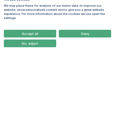
We may place these for analysis of our visitor data, to improve our
Rua Diogo Botelho 1327
Campus Online
website, show personalised content and to give you a great website
4169-005 Porto
Webmail
experience. For more information about the cookies we use open the
+351 226 196 240
Intranet
settings.
Email:
artes@ucp.pt
Serviços
Como Chegar
Accept all
Deny
Newsletter
No, adjust
© 2026
Braga
Universidade Católica
Lisboa
Portuguesa
Porto
Viseu
Política de Privacidade
Termos & Condições
Direitos do Titular dos
Dados