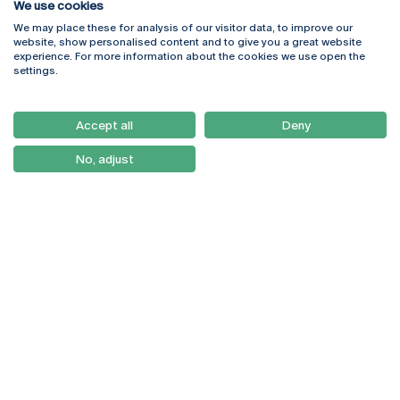
We use cookies
We may place these for analysis of our visitor data, to improve our
Rua Diogo Botelho 1327
Campus Online
website, show personalised content and to give you a great website
4169-005 Porto
Webmail
experience. For more information about the cookies we use open the
+351 226 196 240
Intranet
settings.
Email:
artes@ucp.pt
Serviços
Como Chegar
Accept all
Deny
Newsletter
No, adjust
© 2026
Braga
Universidade Católica
Lisboa
Portuguesa
Porto
Viseu
Política de Privacidade
Termos & Condições
Direitos do Titular dos
Dados