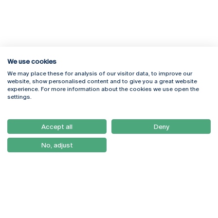
We use cookies
We may place these for analysis of our visitor data, to improve our
Rua Diogo Botelho 1327
Campus Online
website, show personalised content and to give you a great website
4169-005 Porto
Webmail
experience. For more information about the cookies we use open the
+351 226 196 240
Intranet
settings.
Email:
artes@ucp.pt
Serviços
Como Chegar
Accept all
Deny
Newsletter
No, adjust
© 2026
Braga
Universidade Católica
Lisboa
Portuguesa
Porto
Viseu
Política de Privacidade