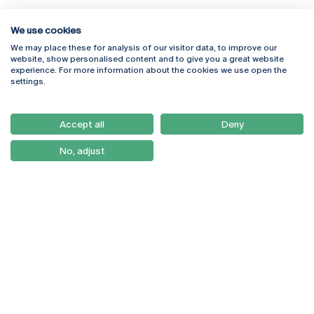
We use cookies
We may place these for analysis of our visitor data, to improve our
Rua Diogo Botelho 1327
Campus Online
website, show personalised content and to give you a great website
4169-005 Porto
Webmail
experience. For more information about the cookies we use open the
+351 226 196 240
Intranet
settings.
Email:
artes@ucp.pt
Serviços
Como Chegar
Accept all
Deny
Newsletter
No, adjust
© 2026
Braga
Universidade Católica
Lisboa
Portuguesa
Porto
Viseu
Política de Privacidade
Termos & Condições
Direitos do Titular dos
Dados