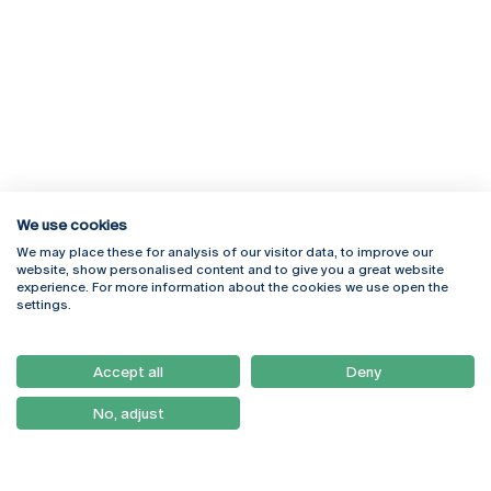
We use cookies
We may place these for analysis of our visitor data, to improve our
Rua Diogo Botelho 1327
Campus Online
website, show personalised content and to give you a great website
4169-005 Porto
Webmail
experience. For more information about the cookies we use open the
+351 226 196 240
Intranet
settings.
Email:
artes@ucp.pt
Serviços
Como Chegar
Accept all
Deny
Newsletter
No, adjust
© 2026
Braga