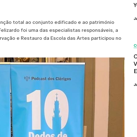
Y
J
nção total ao conjunto edificado e ao património
Felizardo foi uma das especialistas responsáveis, a
vação e Restauro da Escola das Artes participou no
C
C
V
E
J