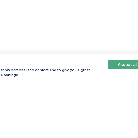
Accept all
, show personalised content and to give you a great
e settings.
Online
© 2026
Universidade
Católica
s
Portuguesa
hegar
Política de
ter
Privacidade
Termos &
Condições
Direitos do Titular
dos Dados