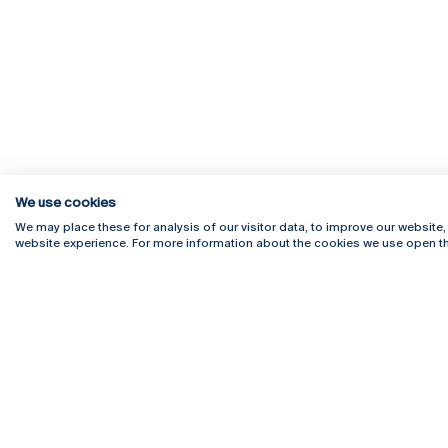
We use cookies
We may place these for analysis of our visitor data, to improve our website
website experience. For more information about the cookies we use open th
Rua Diogo Botelho 1327
Campus 
4169-005 Porto
Webmail
+351 226 196 240
Intranet
Email:
artes@ucp.pt
Serviço
Como C
Newslet