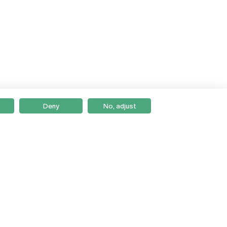
Deny
No, adjust
Braga
Lisboa
Porto
Viseu