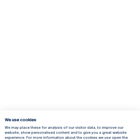
We use cookies
We may place these for analysis of our visitor data, to improve our
Rua Diogo Botelho 1327
Campus Online
website, show personalised content and to give you a great website
4169-005 Porto
Webmail
experience. For more information about the cookies we use open the