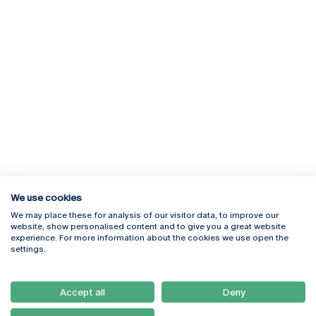
We use cookies
We may place these for analysis of our visitor data, to improve our
Rua Diogo Botelho 1327
Campus Online
website, show personalised content and to give you a great website
4169-005 Porto
Webmail
experience. For more information about the cookies we use open the
+351 226 196 240
Intranet
settings.
Email:
artes@ucp.pt
Serviços
Como Chegar
Accept all
Deny
Newsletter