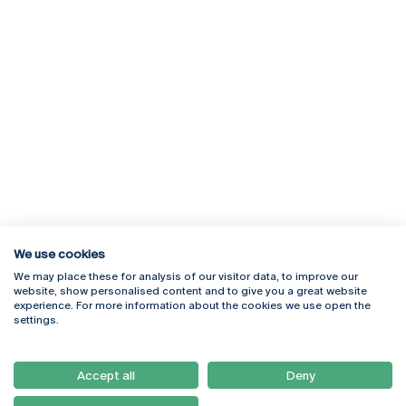
We use cookies
We may place these for analysis of our visitor data, to improve our
Rua Diogo Botelho 1327
Campus Online
website, show personalised content and to give you a great website
4169-005 Porto
Webmail
experience. For more information about the cookies we use open the
+351 226 196 240
Intranet
settings.
Email:
artes@ucp.pt
Serviços
Como Chegar
Accept all
Deny
Newsletter