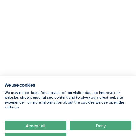
We use cookies
We may place these for analysis of our visitor data, to improve our
Rua Diogo Botelho 1327
Campus Online
website, show personalised content and to give you a great website
4169-005 Porto
Webmail
experience. For more information about the cookies we use open the
+351 226 196 240
Intranet
settings.
Email:
artes@ucp.pt
Serviços
Como Chegar
Accept all
Deny
Newsletter