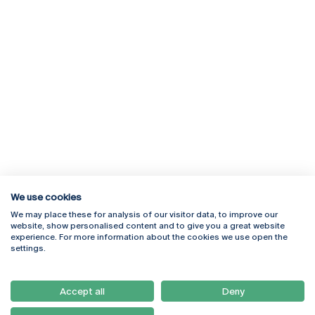
We use cookies
We may place these for analysis of our visitor data, to improve our
Rua Diogo Botelho 1327
Campus Online
website, show personalised content and to give you a great website
4169-005 Porto
Webmail
experience. For more information about the cookies we use open the
+351 226 196 240
Intranet
settings.
Email:
artes@ucp.pt
Serviços
Como Chegar
Accept all
Deny
Newsletter