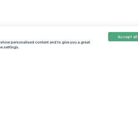
Accept all
, show personalised content and to give you a great
e settings.
Online
© 2026
Universidade
Católica
s
Portuguesa
hegar
Política de
ter
Privacidade
Termos &
Condições
Direitos do Titular
dos Dados
Entidades Financiadoras