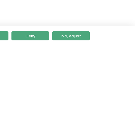
Deny
No, adjust
Braga
Lisboa
Porto
Viseu