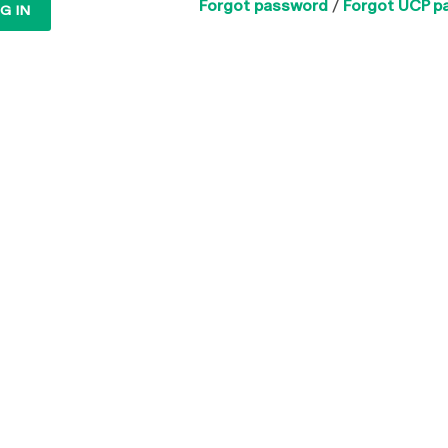
Forgot password
/
Forgot UCP p
G IN