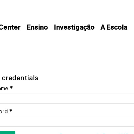
 Center
Ensino
Investigação
A Escola
 credentials
ame
*
ord
*