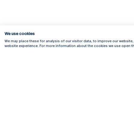
We use cookies
We may place these for analysis of our visitor data, to improve our website
website experience. For more information about the cookies we use open th
Rua Diogo Botelho 1327
Campus 
4169-005 Porto
Webmail
+351 226 196 240
Intranet
Email:
artes@ucp.pt
Serviço
Como C
Newslet