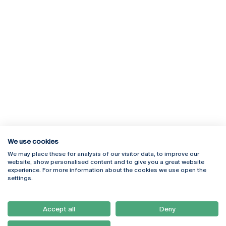
We use cookies
We may place these for analysis of our visitor data, to improve our
Rua Diogo Botelho 1327
Campus Online
website, show personalised content and to give you a great website
4169-005 Porto
Webmail
experience. For more information about the cookies we use open the
+351 226 196 240
Intranet
settings.
Email:
artes@ucp.pt
Serviços
Como Chegar
Accept all
Deny
Newsletter