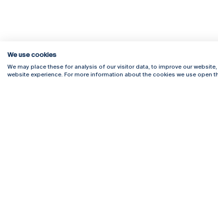
We use cookies
We may place these for analysis of our visitor data, to improve our website
website experience. For more information about the cookies we use open th
Rua Diogo Botelho 1327
Campus 
4169-005 Porto
Webmail
+351 226 196 240
Intranet
Email:
artes@ucp.pt
Serviço
Como C
Newslet