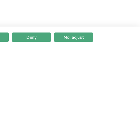
Deny
No, adjust
Braga
Lisboa
Porto
Viseu