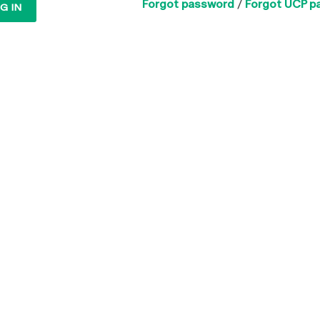
Forgot password
/
Forgot UCP p
G IN