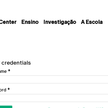
 Center
Ensino
Investigação
A Escola
 credentials
ame
*
ord
*