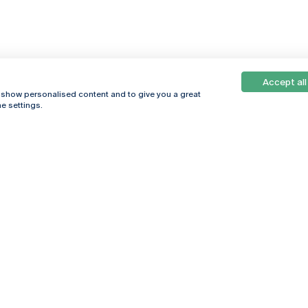
Accept all
, show personalised content and to give you a great
e settings.
Online
© 2026
Universidade
Católica
s
Portuguesa
hegar
Política de
ter
Privacidade
Termos &
Condições
Direitos do Titular
dos Dados
Entidades Financiadoras