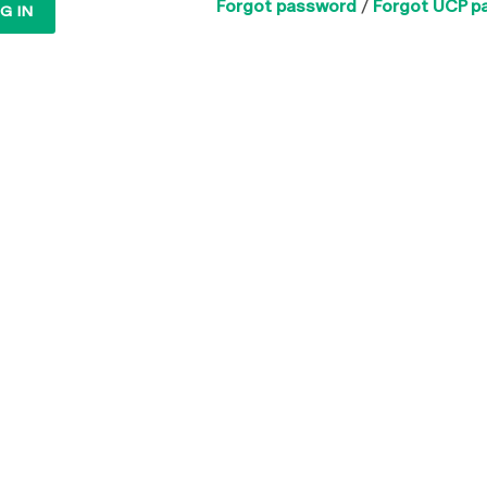
Forgot password
/
Forgot UCP p
G IN