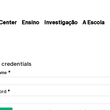
 Center
Ensino
Investigação
A Escola
 credentials
ame
*
ord
*