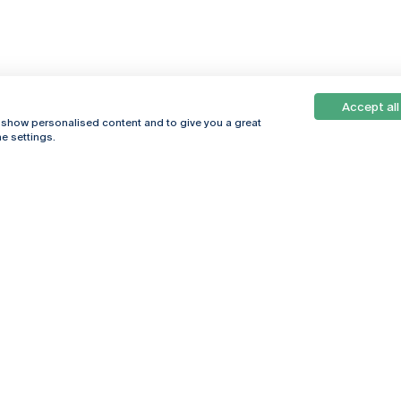
Accept all
, show personalised content and to give you a great
e settings.
Online
© 2026
Universidade
Católica
s
Portuguesa
hegar
Política de
ter
Privacidade
Termos &
Condições
Direitos do Titular
dos Dados
Entidades Financiadoras