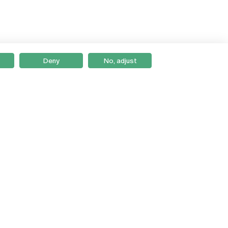
Deny
No, adjust
Braga
Lisboa
Porto
Viseu