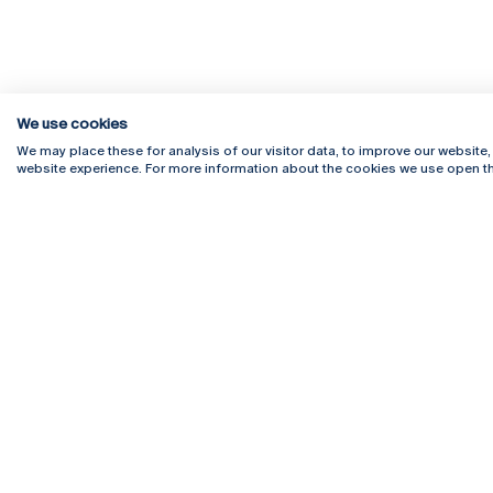
We use cookies
We may place these for analysis of our visitor data, to improve our website
website experience. For more information about the cookies we use open th
Rua Diogo Botelho 1327
Campus 
4169-005 Porto
Webmail
+351 226 196 240
Intranet
Email:
artes@ucp.pt
Serviço
Como C
Newslet