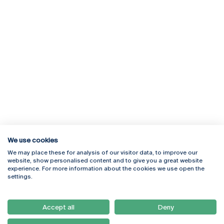
We use cookies
We may place these for analysis of our visitor data, to improve our
Rua Diogo Botelho 1327
Campus Online
website, show personalised content and to give you a great website
4169-005 Porto
Webmail
experience. For more information about the cookies we use open the
+351 226 196 240
Intranet
settings.
Email:
artes@ucp.pt
Serviços
Como Chegar
Accept all
Deny
Newsletter