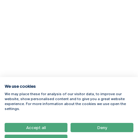
We use cookies
We may place these for analysis of our visitor data, to improve our
Rua Diogo Botelho 1327
Campus Online
website, show personalised content and to give you a great website
4169-005 Porto
Webmail
experience. For more information about the cookies we use open the
+351 226 196 240
Intranet
settings.
Email:
artes@ucp.pt
Serviços
Como Chegar
Accept all
Deny
Newsletter