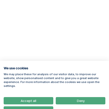
We use cookies
We may place these for analysis of our visitor data, to improve our
Rua Diogo Botelho 1327
Campus Online
website, show personalised content and to give you a great website
4169-005 Porto
Webmail
experience. For more information about the cookies we use open the
+351 226 196 240
Intranet
settings.
Email:
artes@ucp.pt
Serviços
Como Chegar
Accept all
Deny
Newsletter