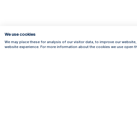
We use cookies
We may place these for analysis of our visitor data, to improve our website
website experience. For more information about the cookies we use open th
Rua Diogo Botelho 1327
Campus 
4169-005 Porto
Webmail
+351 226 196 240
Intranet
Email:
artes@ucp.pt
Serviço
Como C
Newslet