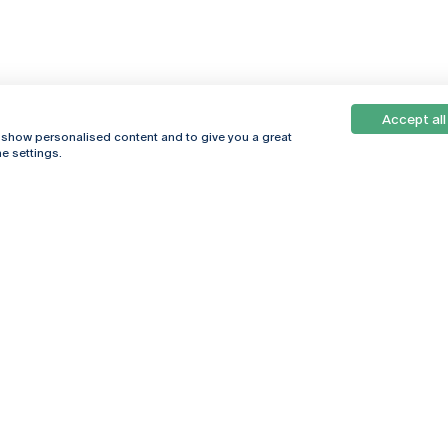
Accept all
, show personalised content and to give you a great
e settings.
Online
© 2026
Universidade
Católica
s
Portuguesa
hegar
Política de
ter
Privacidade
Termos &
Condições
Direitos do Titular
dos Dados
Entidades Financiadoras