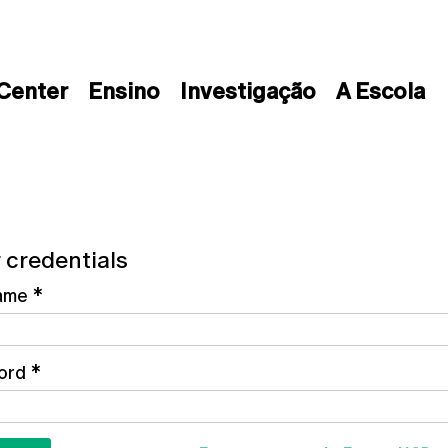
 Center
Ensino
Investigação
A Escola
 credentials
ame
*
ord
*