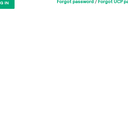
Forgot password
/
Forgot UCP p
G IN