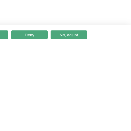
Deny
No, adjust
Braga
Lisboa
Porto
Viseu